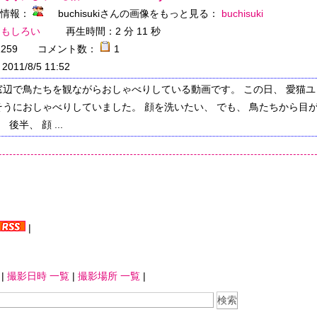
んの情報：
buchisukiさんの画像をもっと見る：
buchisuki
おもしろい
再生時間：
2 分 11 秒
1259
コメント数：
1
2011/8/5 11:52
窓辺で鳥たちを観ながらおしゃべりしている動画です。 この日、 愛猫ユ
うにおしゃべりしていました。 顔を洗いたい、 でも、 鳥たちから目
 後半、 顔 ...
|
|
撮影日時 一覧
|
撮影場所 一覧
|