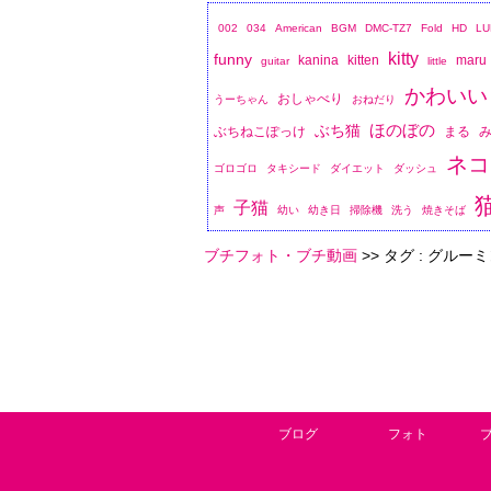
002
034
American
BGM
DMC-TZ7
Fold
HD
LU
kitty
funny
kanina
kitten
maru
guitar
little
かわいい
おしゃべり
うーちゃん
おねだり
ほのぼの
ぶち猫
ぶちねこぽっけ
まる
ネコ
ゴロゴロ
タキシード
ダイエット
ダッシュ
子猫
声
幼い
幼き日
掃除機
洗う
焼きそば
ブチフォト・ブチ動画
>> タグ : グルーミン
ブログ
フォト
ブ