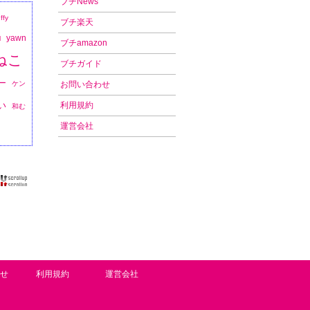
ブチNews
uffy
ブチ楽天
yawn
l
ブチamazon
ねこ
ブチガイド
ー
ケン
お問い合わせ
い
利用規約
和む
運営会社
せ
利用規約
運営会社