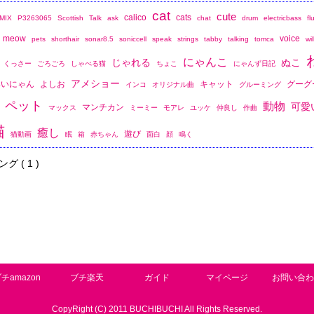
cat
cute
calico
cats
MIX
P3263065
Scottish
Talk
ask
chat
drum
electricbass
fl
meow
voice
pets
shorthair
sonar8.5
soniccell
speak
strings
tabby
talking
tomca
wil
にゃんこ
じゃれる
ぬこ
くっさー
ごろごろ
しゃべる猫
ちょこ
にゃんず日記
アメショー
みいにゃん
よしお
キャット
グーグ
インコ
オリジナル曲
グルーミング
ペット
動物
可愛
マンチカン
マックス
ミーミー
モアレ
ユッケ
仲良し
作曲
猫
癒し
遊び
猫動画
眠
箱
赤ちゃん
面白
顔
鳴く
グ ( 1 )
チamazon
ブチ楽天
ガイド
マイページ
お問い合わ
CopyRight (C) 2011 BUCHIBUCHI All Rights Reserved.