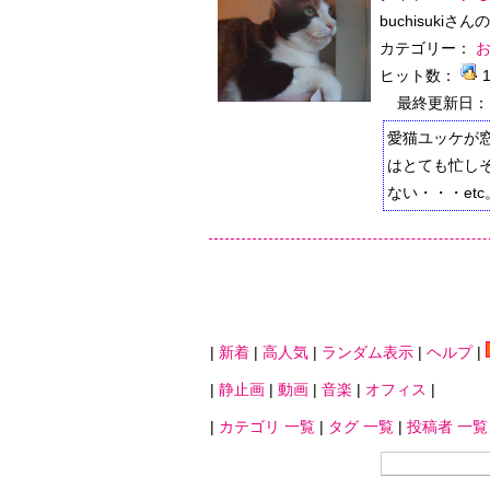
buchisukiさ
カテゴリー：
ヒット数：
最終更新日：
愛猫ユッケが
はとても忙しそ
ない・・・etc。
|
新着
|
高人気
|
ランダム表示
|
ヘルプ
|
|
静止画
|
動画
|
音楽
|
オフィス
|
|
カテゴリ 一覧
|
タグ 一覧
|
投稿者 一覧