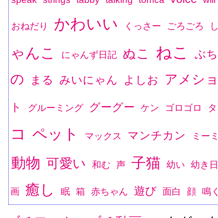
かわいい
おねだり
くっさー
ごろごろ
ねこ
ゃんこ
ぬこ
ぶち
にゃんず日記
の
アメシ
まる
みいにゃん
よしお
ト
グーグー
グルーミング
ケン
ゴロゴロ
タ
コ
ペット
マンチカン
マックス
ミー
動物
子猫
可愛い
和む
声
幼い
幼き
癒し
遊び
画
眠
箱
赤ちゃん
面白
顔
鳴