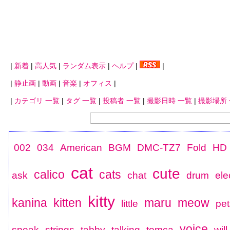
|
新着
|
高人気
|
ランダム表示
|
ヘルプ
|
|
|
静止画
|
動画
|
音楽
|
オフィス
|
|
カテゴリ 一覧
|
タグ 一覧
|
投稿者 一覧
|
撮影日時 一覧
|
撮影場所
002
034
American
BGM
DMC-TZ7
Fold
HD
cat
cute
calico
cats
ask
chat
drum
ele
kitty
kanina
kitten
maru
meow
little
pet
voice
speak
strings
tabby
talking
tomca
will