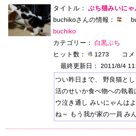
タイトル：
ぶち猫みいにゃ
buchikoさんの情報：
buchiko
カテゴリー：
白黒ぶち
ヒット数：
1273
コメ
最終更新日：
2011/8/4 
つい昨日まで、 野良猫と
活のせいか食べ物への執着はす
ウ泣き通し みいにゃんは
ね～ もう我が家の一員 みんな